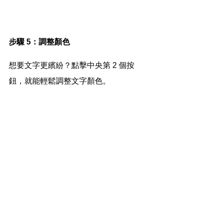
步驟 5：調整顏色
想要文字更繽紛？點擊中央第 2 個按
鈕，就能輕鬆調整文字顏色。