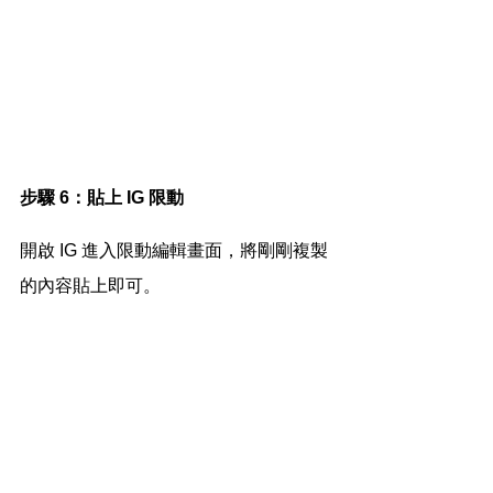
步驟 6：貼上 IG 限動
開啟 IG 進入限動編輯畫面，將剛剛複製
的內容貼上即可。