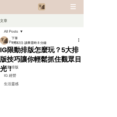
文章
All Posts
下筆
All Posts
7月22日
讀畢需時 8 分鐘
IG限動排版怎麼玩？5大排
字體下載
版技巧讓你輕鬆抓住觀眾目
創作人物誌
光！
限動排版
IG 經營
生活靈感