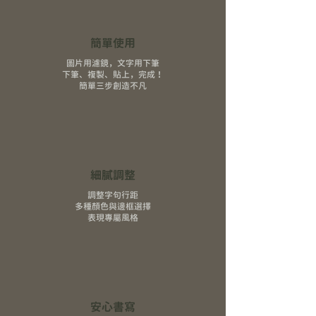
簡單使用
圖片用濾鏡，文字用下筆
下筆、複製、貼上，完成！
簡單三步創造不凡
細膩調整
調整字句行距
多種顏色與邊框選擇
表現專屬風格
安心書寫